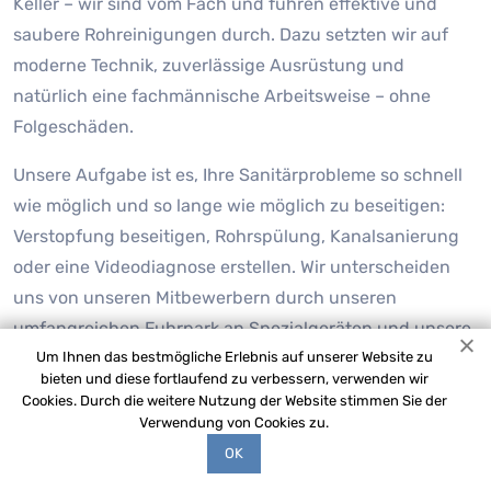
Keller – wir sind vom Fach und führen effektive und
saubere Rohreinigungen durch. Dazu setzten wir auf
moderne Technik, zuverlässige Ausrüstung und
natürlich eine fachmännische Arbeitsweise – ohne
Folgeschäden.
Unsere Aufgabe ist es, Ihre Sanitärprobleme so schnell
wie möglich und so lange wie möglich zu beseitigen:
Verstopfung beseitigen, Rohrspülung, Kanalsanierung
oder eine Videodiagnose erstellen. Wir unterscheiden
uns von unseren Mitbewerbern durch unseren
umfangreichen Fuhrpark an Spezialgeräten und unsere
Um Ihnen das bestmögliche Erlebnis auf unserer Website zu
festen Kosten. Wir sind stolz darauf, sagen zu können,
bieten und diese fortlaufend zu verbessern, verwenden wir
dass es für Rohrreinigung Wegberg Ellinghoven keine
Cookies. Durch die weitere Nutzung der Website stimmen Sie der
unlösbaren Aufgaben gibt.
Verwendung von Cookies zu.
OK