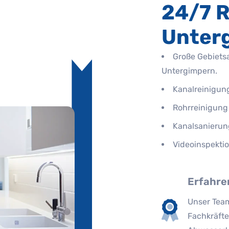
24/7 R
Unter
Große Gebiets
Untergimpern.
Kanalreinigun
Rohrreinigung
Kanalsanierun
Videoinspekti
Erfahre
Unser Team
Fachkräfte