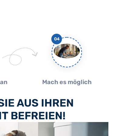
04
lan
Mach es möglich
IE AUS IHREN
T BEFREIEN!