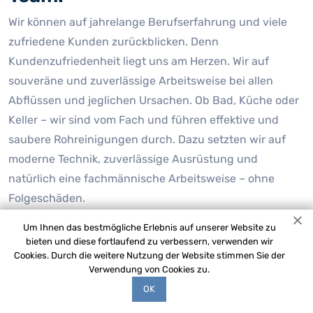
Wir können auf jahrelange Berufserfahrung und viele
zufriedene Kunden zurückblicken. Denn
Kundenzufriedenheit liegt uns am Herzen. Wir auf
souveräne und zuverlässige Arbeitsweise bei allen
Abflüssen und jeglichen Ursachen. Ob Bad, Küche oder
Keller – wir sind vom Fach und führen effektive und
saubere Rohreinigungen durch. Dazu setzten wir auf
moderne Technik, zuverlässige Ausrüstung und
natürlich eine fachmännische Arbeitsweise – ohne
Folgeschäden.
Um Ihnen das bestmögliche Erlebnis auf unserer Website zu
Unsere Aufgabe ist es, Ihre Sanitärprobleme so schnell
bieten und diese fortlaufend zu verbessern, verwenden wir
wie möglich und so lange wie möglich zu beseitigen:
Cookies. Durch die weitere Nutzung der Website stimmen Sie der
Verstopfung beseitigen, Rohrspülung, Kanalsanierung
Verwendung von Cookies zu.
oder eine Videodiagnose erstellen. Wir unterscheiden
OK
uns von unseren Mitbewerbern durch unseren