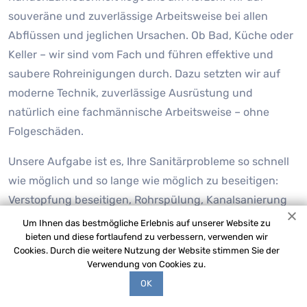
souveräne und zuverlässige Arbeitsweise bei allen
Abflüssen und jeglichen Ursachen. Ob Bad, Küche oder
Keller – wir sind vom Fach und führen effektive und
saubere Rohreinigungen durch. Dazu setzten wir auf
moderne Technik, zuverlässige Ausrüstung und
natürlich eine fachmännische Arbeitsweise – ohne
Folgeschäden.
Unsere Aufgabe ist es, Ihre Sanitärprobleme so schnell
wie möglich und so lange wie möglich zu beseitigen:
Verstopfung beseitigen, Rohrspülung, Kanalsanierung
oder eine Videodiagnose erstellen. Wir unterscheiden
Um Ihnen das bestmögliche Erlebnis auf unserer Website zu
bieten und diese fortlaufend zu verbessern, verwenden wir
uns von unseren Mitbewerbern durch unseren
Cookies. Durch die weitere Nutzung der Website stimmen Sie der
umfangreichen Fuhrpark an Spezialgeräten und unsere
Verwendung von Cookies zu.
festen Kosten. Wir sind stolz darauf, sagen zu können,
OK
dass es für Rohrreinigung Kollnburg Himmelwies keine