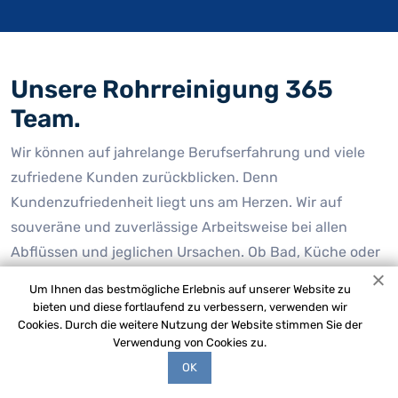
Unsere Rohrreinigung 365
Team.
Wir können auf jahrelange Berufserfahrung und viele
zufriedene Kunden zurückblicken. Denn
Kundenzufriedenheit liegt uns am Herzen. Wir auf
souveräne und zuverlässige Arbeitsweise bei allen
Abflüssen und jeglichen Ursachen. Ob Bad, Küche oder
Keller – wir sind vom Fach und führen effektive und
Um Ihnen das bestmögliche Erlebnis auf unserer Website zu
saubere Rohreinigungen durch. Dazu setzten wir auf
bieten und diese fortlaufend zu verbessern, verwenden wir
Cookies. Durch die weitere Nutzung der Website stimmen Sie der
moderne Technik, zuverlässige Ausrüstung und
Verwendung von Cookies zu.
natürlich eine fachmännische Arbeitsweise – ohne
OK
Folgeschäden.