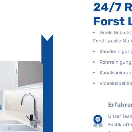
24/7 R
Forst 
Große Gebiets
Forst Lausitz Mulk
Kanalreinigun
Rohrreinigung
Kanalsanierun
Videoinspekti
Erfahre
Unser Team
Fachkräfte