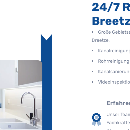
24/7 R
Breet
Große Gebiets
Breetze.
Kanalreinigun
Rohrreinigung
Kanalsanierun
Videoinspekti
Erfahre
Unser Team
Fachkräfte