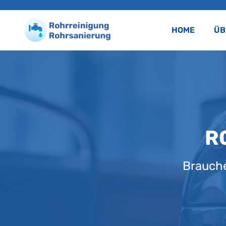
HOME
ÜB
R
Brauche